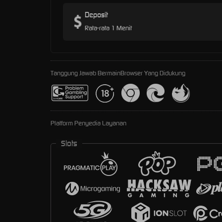
Deposit
Rata-rata 1 Menit
Tanggung Jawab Bermain
Browser Yang Didukung
Platform Penyedia Layanan
Slots