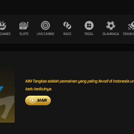
 GAMES
SLOTS
LIVE CASINO
RACE
TOGEL
OLAHRAGA
CRASH
MM Tangkas adalah permainan yang paling favorit di Indonesia
kartu berikutnya.
MAIN