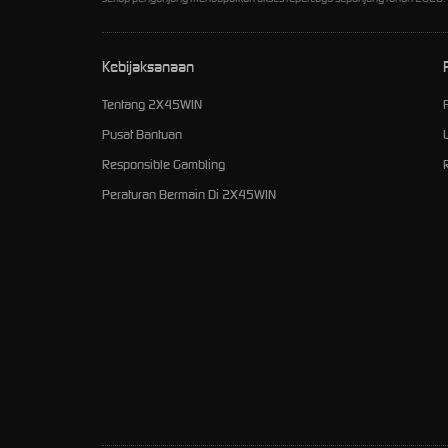
Kebijaksanaan
Tentang 2X45WIN
Pusat Bantuan
Responsible Gambling
Peraturan Bermain Di 2X45WIN