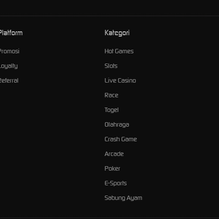
Platform
Kategori
Promosi
Hot Games
Loyalty
Slots
Referral
Live Casino
Race
Togel
Olahraga
Crash Game
Arcade
Poker
E-Sports
Sabung Ayam