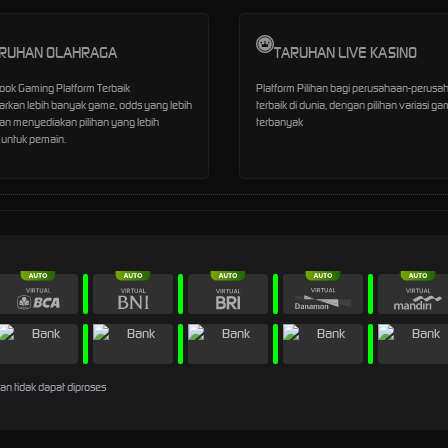
RUHAN OLAHRAGA
TARUHAN LIVE KASINO
ook Gaming Platform Terbaik
Platform Pilihan bagi perusahaan-perusa
kan lebih banyak game, odds yang lebih
terbaik di dunia, dengan pilihan variasi g
 dan menyediakan pilihan yang lebih
terbanyak
untuk pemain.
an tidak dapat diproses