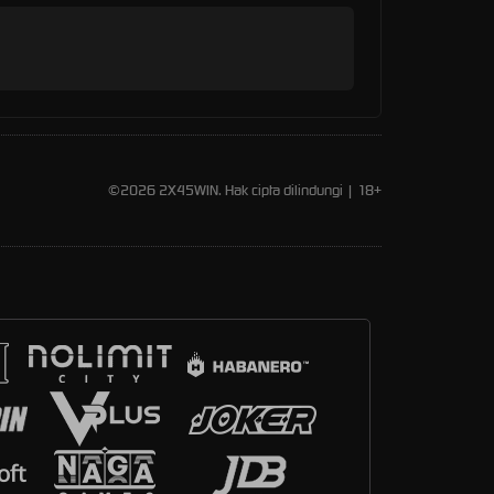
©2026 2X45WIN. Hak cipta dilindungi | 18+