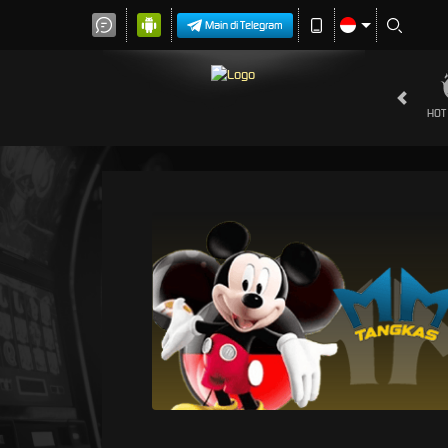
Main di Telegram
HOT