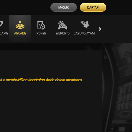
MASUK
DAFTAR
 GAME
ARCADE
POKER
E-SPORTS
SABUNG AYAM
PROMOSI
 untuk membuktikan kecekatan Anda dalam membaca