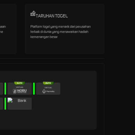
TARUHAN TOGEL
haan
Platform togel yang menarik dari perusahan
ame
terbaik di dunia yang menawarkan hadiah
kemenangan besar