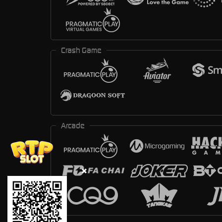
Crash Game
Arcade