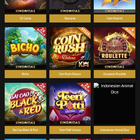
32 Cards
Baccarat
Cash Rocket
Bicho
Coin Rush Deluxe
European Roulette
Bai Cao Black & Red
Teen Patti Versus
Indonesian Animal Dice