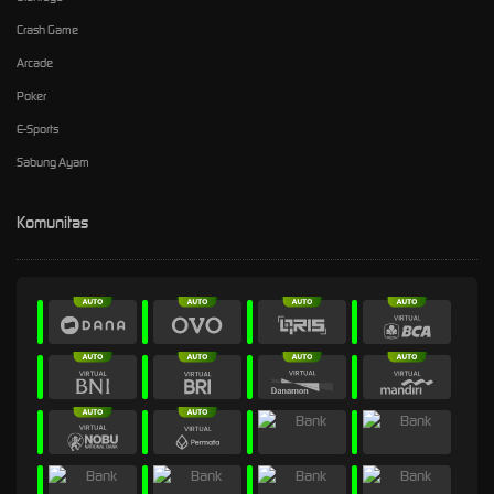
Crash Game
Arcade
Poker
E-Sports
Sabung Ayam
Komunitas