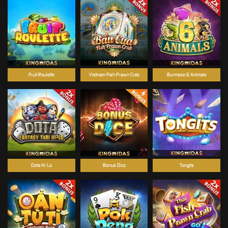
Fruit Roulette
Vietnam Fish Prawn Crab
Burmese 6 Animals
Dota Hi-Lo
Bonus Dice
Tongits