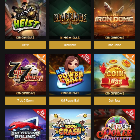
Heist
Blackjack
Iron Dome
7 Up 7 Down
KM Power Ball
Coin Toss