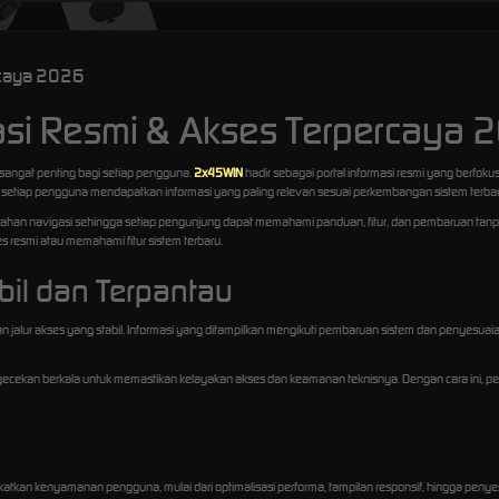
rcaya 2026
asi Resmi & Akses Terpercaya 
a sangat penting bagi setiap pengguna.
2x45WIN
hadir sebagai portal informasi resmi yang berf
 setiap pengguna mendapatkan informasi yang paling relevan sesuai perkembangan sistem terbar
ahan navigasi sehingga setiap pengunjung dapat memahami panduan, fitur, dan pembaruan tanp
 resmi atau memahami fitur sistem terbaru.
bil dan Terpantau
jalur akses yang stabil. Informasi yang ditampilkan mengikuti pembaruan sistem dan penyesu
ngecekan berkala untuk memastikan kelayakan akses dan keamanan teknisnya. Dengan cara ini, peng
 kenyamanan pengguna, mulai dari optimalisasi performa, tampilan responsif, hingga penyesu