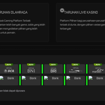
RUHAN OLAHRAGA
TARUHAN LIVE KASINO
ook Gaming Platform Terbaik
Platform Pilihan bagi perusahaan-perusa
kan lebih banyak game, odds yang lebih
terbaik di dunia, dengan pilihan variasi g
 dan menyediakan pilihan yang lebih
terbanyak
untuk pemain.
an tidak dapat diproses