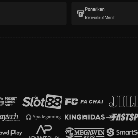
Penarikan
Rata-rata 3 Menit