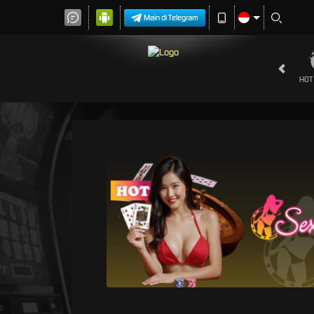
Main di Telegram
HOT