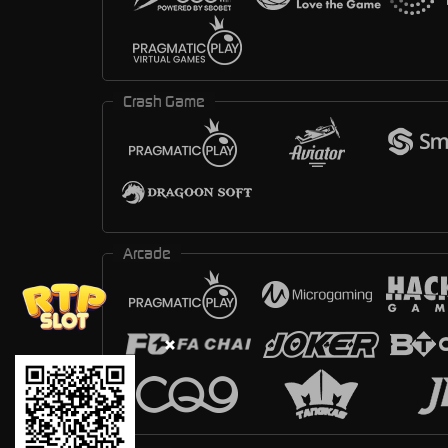
Crash Game
Arcade