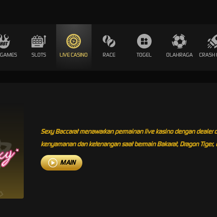
 GAMES
SLOTS
LIVE CASINO
RACE
TOGEL
OLAHRAGA
CRASH
Sexy Baccarat menawarkan permainan live kasino dengan dealer 
kenyamanan dan ketenangan saat bermain Bakarat, Dragon Tiger, d
MAIN