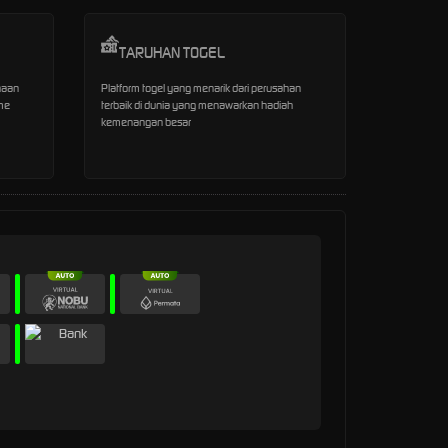
TARUHAN TOGEL
haan
Platform togel yang menarik dari perusahan
ame
terbaik di dunia yang menawarkan hadiah
kemenangan besar