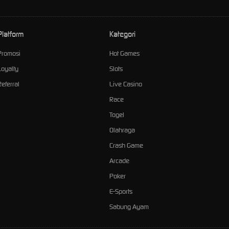
Platform
Kategori
Promosi
Hot Games
Loyalty
Slots
Referral
Live Casino
Race
Togel
Olahraga
Crash Game
Arcade
Poker
E-Sports
Sabung Ayam