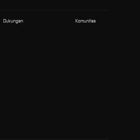
Dukungan
Komunitas