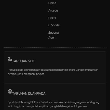
Game
Arcade
Poker
E-Sports
Sabung
Ayam
TARUHAN SLOT
Penyedia slot online dengan beragam pilihan game menarik yang memudahkan
pemain untuk mencapai jackpot
TARUHAN OLAHRAGA
Sportsbook Gaming Platform Terbaik menawarkan lebih banyak game, odds yang
lebih tinggi, dan menyediakan pilihan yang lebih banyak untuk pemain.