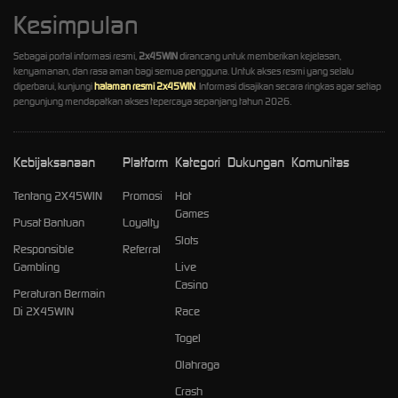
Kesimpulan
Sebagai portal informasi resmi,
2x45WIN
dirancang untuk memberikan kejelasan,
kenyamanan, dan rasa aman bagi semua pengguna. Untuk akses resmi yang selalu
diperbarui, kunjungi
halaman resmi 2x45WIN
. Informasi disajikan secara ringkas agar setiap
pengunjung mendapatkan akses tepercaya sepanjang tahun 2026.
Kebijaksanaan
Platform
Kategori
Dukungan
Komunitas
Tentang 2X45WIN
Promosi
Hot
Games
Pusat Bantuan
Loyalty
Slots
Responsible
Referral
Gambling
Live
Casino
Peraturan Bermain
Di 2X45WIN
Race
Togel
Olahraga
Crash