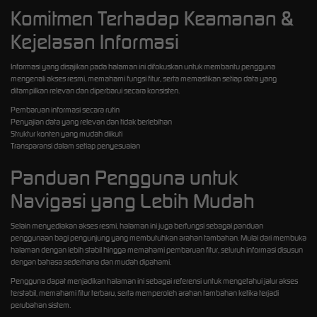
Komitmen Terhadap Keamanan &
Kejelasan Informasi
Informasi yang disajikan pada halaman ini difokuskan untuk membantu pengguna
mengenali akses resmi, memahami fungsi fitur, serta memastikan setiap data yang
ditampilkan relevan dan diperbarui secara konsisten.
Pembaruan informasi secara rutin
Penyajian data yang relevan dan tidak berlebihan
Struktur konten yang mudah diikuti
Transparansi dalam setiap penyesuaian
Panduan Pengguna untuk
Navigasi yang Lebih Mudah
Selain menyediakan akses resmi, halaman ini juga berfungsi sebagai panduan
penggunaan bagi pengunjung yang membutuhkan arahan tambahan. Mulai dari membuka
halaman dengan lebih stabil hingga memahami pembaruan fitur, seluruh informasi disusun
dengan bahasa sederhana dan mudah dipahami.
Pengguna dapat menjadikan halaman ini sebagai referensi untuk mengetahui jalur akses
terstabil, memahami fitur terbaru, serta memperoleh arahan tambahan ketika terjadi
perubahan sistem.