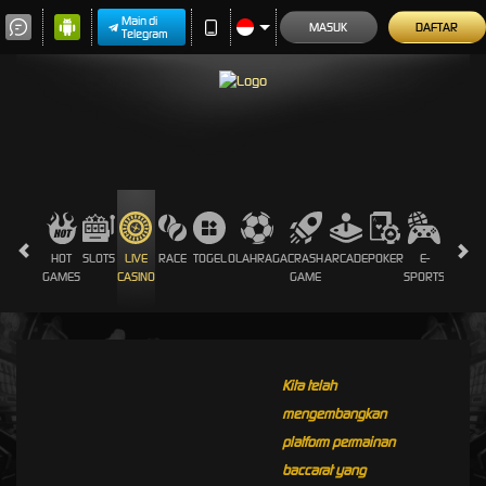
Main di
MASUK
DAFTAR
Telegram
HOT
SLOTS
LIVE
RACE
TOGEL
OLAHRAGA
CRASH
ARCADE
POKER
E-
SABUN
GAMES
CASINO
GAME
SPORTS
AYAM
Kita telah
mengembangkan
platform permainan
baccarat yang