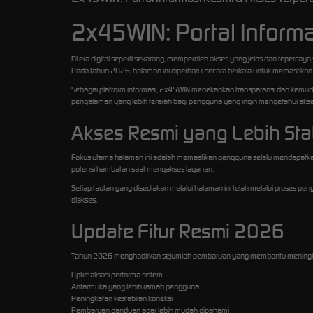
2x45WIN: Portal Inform
Di era digital seperti sekarang, memperoleh akses yang jelas dan tepercay
Pada tahun 2026, halaman ini diperbarui secara berkala untuk memastikan
Sebagai platform informasi, 2x45WIN menekankan transparansi dan kemud
pengalaman yang lebih terarah bagi pengguna yang ingin mengetahui akses
Akses Resmi yang Lebih Sta
Fokus utama halaman ini adalah memastikan pengguna selalu mendapatkan 
potensi hambatan saat mengakses layanan.
Setiap tautan yang disediakan melalui halaman ini telah melalui proses pe
diakses.
Update Fitur Resmi 2026
Tahun 2026 menghadirkan sejumlah pembaruan yang membantu meningkatkan
Optimalisasi performa sistem
Antarmuka yang lebih ramah pengguna
Peningkatan kestabilan koneksi
Pembaruan panduan agar lebih mudah dipahami