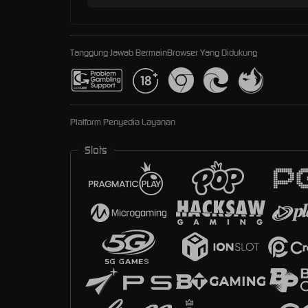
Tanggung Jawab Bermain
Browser Yang Didukung
Platform Penyedia Layanan
Slots