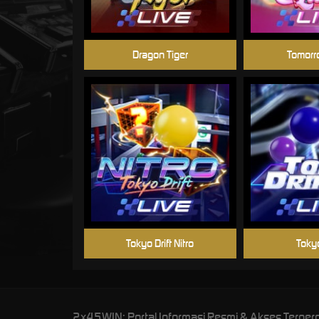
Dragon Tiger
Tomorr
Tokyo Drift Nitro
Tokyo
2x45WIN: Portal Informasi Resmi & Akses Terpe