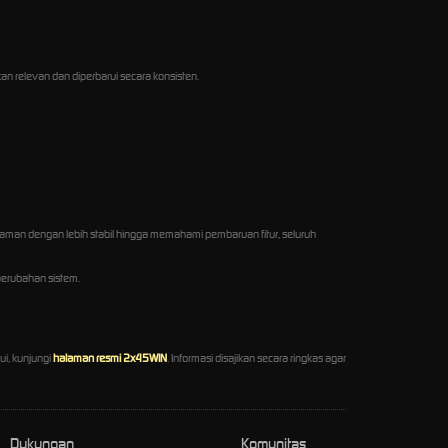
n relevan dan diperbarui secara konsisten.
man dengan lebih stabil hingga memahami pembaruan fitur, seluruh
perubahan sistem.
i, kunjungi
halaman resmi 2x45WIN
. Informasi disajikan secara ringkas agar
Dukungan
Komunitas