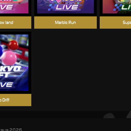
ow land
Marble Run
Supe
 Drift
rcaya 2026