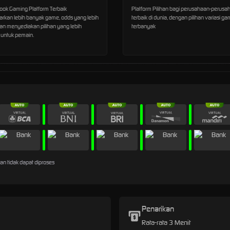
ook Gaming Platform Terbaik
Platform Pilihan bagi perusahaan-perusa
kan lebih banyak game, odds yang lebih
terbaik di dunia, dengan pilihan variasi g
 dan menyediakan pilihan yang lebih
terbanyak
untuk pemain.
an tidak dapat diproses
Penarikan
Rata-rata 3 Menit