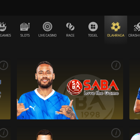
 GAMES
SLOTS
LIVE CASINO
RACE
TOGEL
OLAHRAGA
CRASH
i
i
i
i