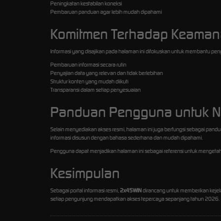
Peningkatan kestabilan koneksi
Pembaruan panduan agar lebih mudah dipahami
Komitmen Terhadap Keamana
Informasi yang disajikan pada halaman ini difokuskan untuk membantu peng
Pembaruan informasi secara rutin
Penyajian data yang relevan dan tidak berlebihan
Struktur konten yang mudah diikuti
Transparansi dalam setiap penyesuaian
Panduan Pengguna untuk N
Selain menyediakan akses resmi, halaman ini juga berfungsi sebagai pa
informasi disusun dengan bahasa sederhana dan mudah dipahami.
Pengguna dapat menjadikan halaman ini sebagai referensi untuk mengetahui 
Kesimpulan
Sebagai portal informasi resmi,
2x45WIN
dirancang untuk memberikan kejel
setiap pengunjung mendapatkan akses tepercaya sepanjang tahun 2026.