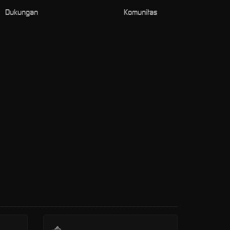
Dukungan
Komunitas