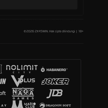
©2026 2X45WIN. Hak cipta dilindungi | 18+