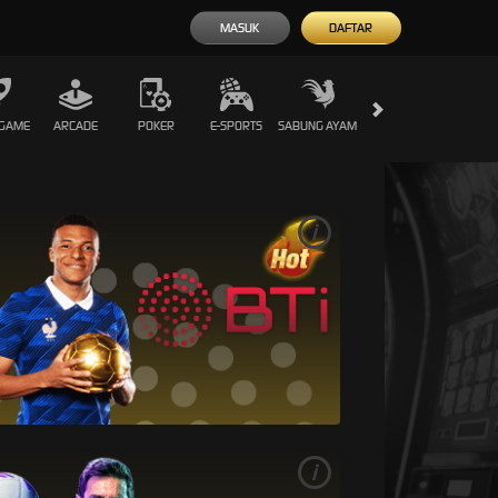
MASUK
DAFTAR
 GAME
ARCADE
POKER
E-SPORTS
SABUNG AYAM
PROMOSI
i
i