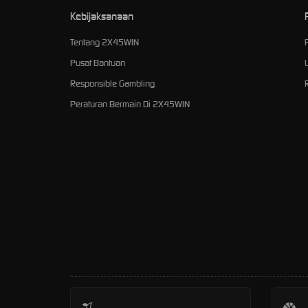
Kebijaksanaan
Tentang 2X45WIN
Pusat Bantuan
Responsible Gambling
Peraturan Bermain Di 2X45WIN