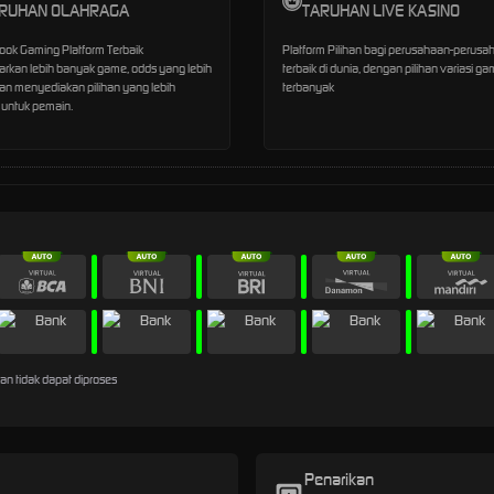
RUHAN OLAHRAGA
TARUHAN LIVE KASINO
ook Gaming Platform Terbaik
Platform Pilihan bagi perusahaan-perusa
kan lebih banyak game, odds yang lebih
terbaik di dunia, dengan pilihan variasi g
 dan menyediakan pilihan yang lebih
terbanyak
untuk pemain.
an tidak dapat diproses
Penarikan