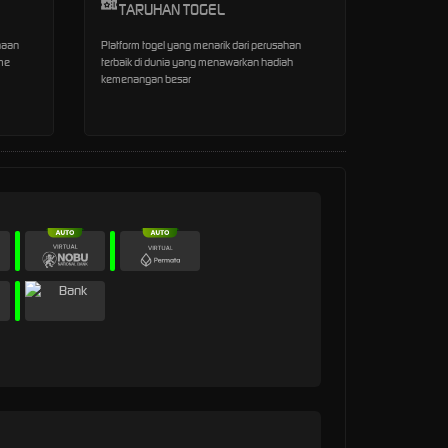
TARUHAN TOGEL
haan
Platform togel yang menarik dari perusahan
ame
terbaik di dunia yang menawarkan hadiah
kemenangan besar