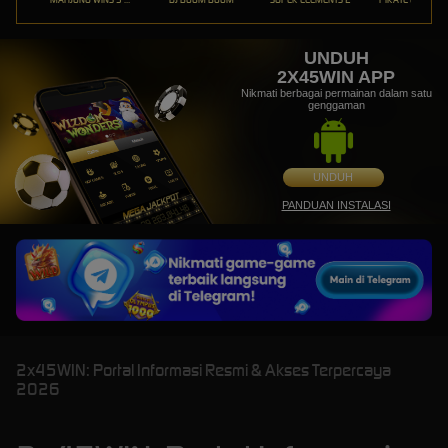
UNDUH
2X45WIN APP
Nikmati berbagai permainan dalam satu
genggaman
UNDUH
PANDUAN INSTALASI
2x45WIN: Portal Informasi Resmi & Akses Terpercaya
2026