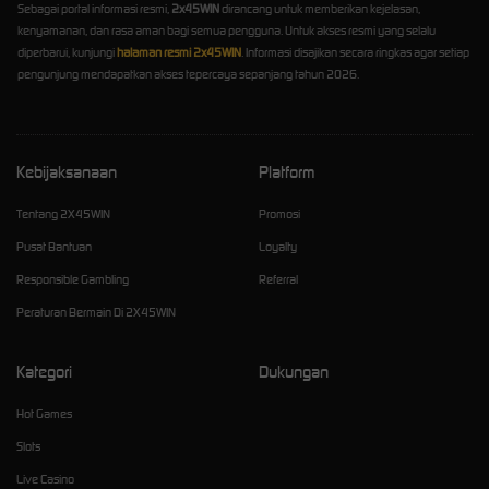
Sebagai portal informasi resmi,
2x45WIN
dirancang untuk memberikan kejelasan,
kenyamanan, dan rasa aman bagi semua pengguna. Untuk akses resmi yang selalu
diperbarui, kunjungi
halaman resmi 2x45WIN
. Informasi disajikan secara ringkas agar setiap
pengunjung mendapatkan akses tepercaya sepanjang tahun 2026.
Kebijaksanaan
Platform
Tentang 2X45WIN
Promosi
Pusat Bantuan
Loyalty
Responsible Gambling
Referral
Peraturan Bermain Di 2X45WIN
Kategori
Dukungan
Hot Games
Slots
Live Casino