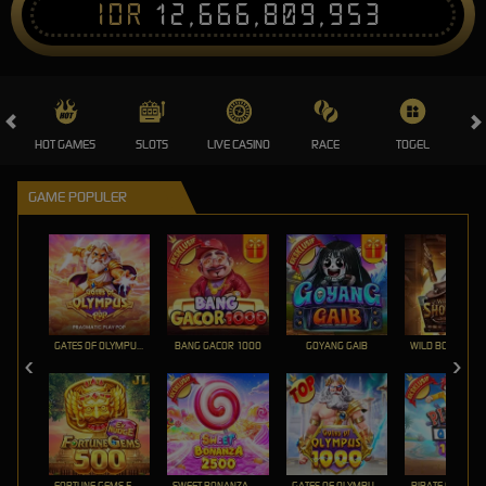
IDR
12,666,809,953
HOT GAMES
SLOTS
LIVE CASINO
RACE
TOGEL
OL
GAME POPULER
GATES OF OLYMPUS POP
BANG GACOR 1000
GOYANG GAIB
FORTUNE GEMS 500
SWEET BONANZA 2500
GATES OF OLYMPUS 1000
PIRATE QUEST 1