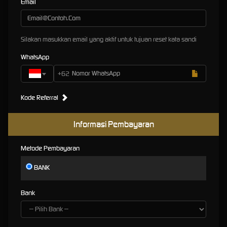
Email
yang stabil. Informasi yang ditampilkan mengikuti pembaruan sistem dan penyesuaian
terbaru untuk memberikan pengalaman yang aman serta menghindari potensi hambatan
saat mengakses layanan.
Silakan masukkan email yang aktif untuk tujuan reset kata sandi
Setiap tautan yang disediakan melalui halaman ini telah melalui proses pengecekan
berkala untuk memastikan kelayakan akses dan keamanan teknisnya. Dengan cara ini,
WhatsApp
pengguna tidak perlu khawatir terkait link yang kadaluwarsa atau tidak dapat diakses.
+62
Update Fitur Resmi 2026
Kode Referral
Tahun 2026 menghadirkan sejumlah pembaruan yang membantu meningkatkan
kenyamanan pengguna, mulai dari optimalisasi performa, tampilan responsif, hingga
penyesuaian antarmuka untuk berbagai perangkat terbaru.
Informasi Pembayaran
Optimalisasi performa sistem
Antarmuka yang lebih ramah pengguna
Metode Pembayaran
Peningkatan kestabilan koneksi
BANK
Pembaruan panduan agar lebih mudah dipahami
Komitmen Terhadap Keamanan &
Bank
Kejelasan Informasi
Informasi yang disajikan pada halaman ini difokuskan untuk membantu pengguna