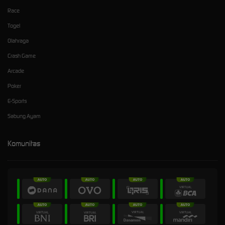
Race
Togel
Olahraga
Crash Game
Arcade
Poker
E-Sports
Sabung Ayam
Komunitas