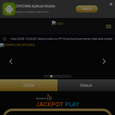
×
2X45WIN Aplikasi Mobile
UNDUH
Jangan tampilkan lagi hari ini
mpai 30-Sep-2026 15.00.00. Selama waktu ini, PP Virtual Sports permainan tidak akan tersedia
Daftar
Masuk
JACKPOT
PLAY