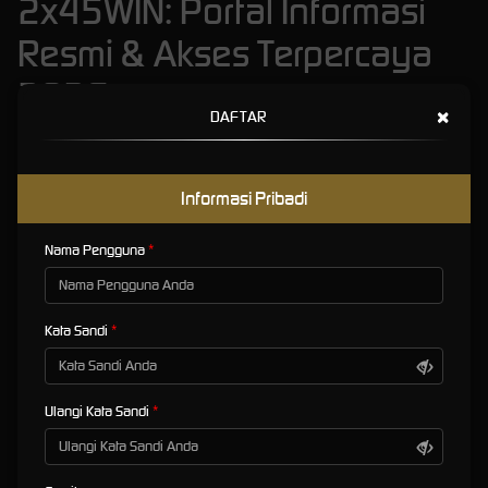
2x45WIN: Portal Informasi
Resmi & Akses Terpercaya
2026
×
DAFTAR
Di era digital seperti sekarang, memperoleh akses yang jelas dan tepercaya sangat penting
bagi setiap pengguna.
2x45WIN
hadir sebagai portal informasi resmi yang berfokus pada
kenyamanan, keamanan, dan penyajian data yang mudah dipahami. Pada tahun 2026,
Informasi Pribadi
halaman ini diperbarui secara berkala untuk memastikan setiap pengguna mendapatkan
informasi yang paling relevan sesuai perkembangan sistem terbaru.
Nama Pengguna
Sebagai platform informasi, 2x45WIN menekankan transparansi dan kemudahan navigasi
sehingga setiap pengunjung dapat memahami panduan, fitur, dan pembaruan tanpa
kebingungan. Pendekatan ini dirancang untuk menghadirkan pengalaman yang lebih
terarah bagi pengguna yang ingin mengetahui akses resmi atau memahami fitur sistem
Kata Sandi
terbaru.
Akses Resmi yang Lebih Stabil
Ulangi Kata Sandi
dan Terpantau
Fokus utama halaman ini adalah memastikan pengguna selalu mendapatkan jalur akses