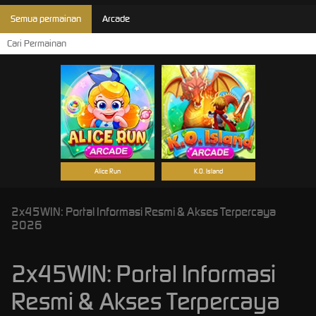
Semua permainan
Arcade
Alice Run
K.O. Island
2x45WIN: Portal Informasi Resmi & Akses Terpercaya
2026
2x45WIN: Portal Informasi
Resmi & Akses Terpercaya