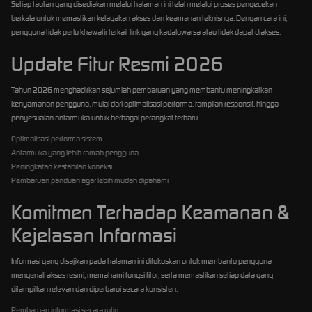
Setiap tautan yang disediakan melalui halaman ini telah melalui proses pengecekan
berkala untuk memastikan kelayakan akses dan keamanan teknisnya. Dengan cara ini,
pengguna tidak perlu khawatir terkait link yang kadaluwarsa atau tidak dapat diakses.
Update Fitur Resmi 2026
Tahun 2026 menghadirkan sejumlah pembaruan yang membantu meningkatkan
kenyamanan pengguna, mulai dari optimalisasi performa, tampilan responsif, hingga
penyesuaian antarmuka untuk berbagai perangkat terbaru.
Optimalisasi performa sistem
Antarmuka yang lebih ramah pengguna
Peningkatan kestabilan koneksi
Pembaruan panduan agar lebih mudah dipahami
Komitmen Terhadap Keamanan &
Kejelasan Informasi
Informasi yang disajikan pada halaman ini difokuskan untuk membantu pengguna
mengenali akses resmi, memahami fungsi fitur, serta memastikan setiap data yang
ditampilkan relevan dan diperbarui secara konsisten.
Pembaruan informasi secara rutin