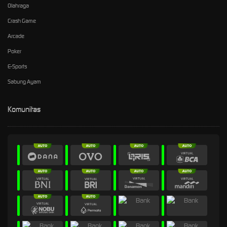
Olahraga
Crash Game
Arcade
Poker
E-Sports
Sabung Ayam
Komunitas