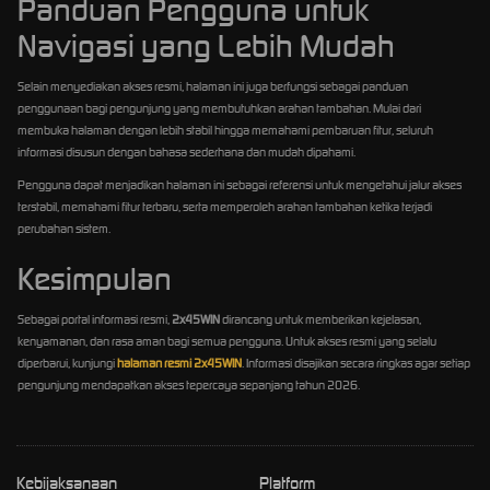
Panduan Pengguna untuk
Navigasi yang Lebih Mudah
Selain menyediakan akses resmi, halaman ini juga berfungsi sebagai panduan
penggunaan bagi pengunjung yang membutuhkan arahan tambahan. Mulai dari
membuka halaman dengan lebih stabil hingga memahami pembaruan fitur, seluruh
informasi disusun dengan bahasa sederhana dan mudah dipahami.
Pengguna dapat menjadikan halaman ini sebagai referensi untuk mengetahui jalur akses
terstabil, memahami fitur terbaru, serta memperoleh arahan tambahan ketika terjadi
perubahan sistem.
Kesimpulan
Sebagai portal informasi resmi,
2x45WIN
dirancang untuk memberikan kejelasan,
kenyamanan, dan rasa aman bagi semua pengguna. Untuk akses resmi yang selalu
diperbarui, kunjungi
halaman resmi 2x45WIN
. Informasi disajikan secara ringkas agar setiap
pengunjung mendapatkan akses tepercaya sepanjang tahun 2026.
Kebijaksanaan
Platform