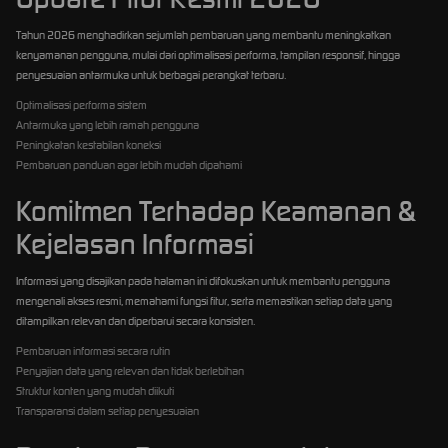
Tahun 2026 menghadirkan sejumlah pembaruan yang membantu meningkatkan
kenyamanan pengguna, mulai dari optimalisasi performa, tampilan responsif, hingga
penyesuaian antarmuka untuk berbagai perangkat terbaru.
Optimalisasi performa sistem
Antarmuka yang lebih ramah pengguna
Peningkatan kestabilan koneksi
Pembaruan panduan agar lebih mudah dipahami
Komitmen Terhadap Keamanan &
Kejelasan Informasi
Informasi yang disajikan pada halaman ini difokuskan untuk membantu pengguna
mengenali akses resmi, memahami fungsi fitur, serta memastikan setiap data yang
ditampilkan relevan dan diperbarui secara konsisten.
Pembaruan informasi secara rutin
Penyajian data yang relevan dan tidak berlebihan
Struktur konten yang mudah diikuti
Transparansi dalam setiap penyesuaian