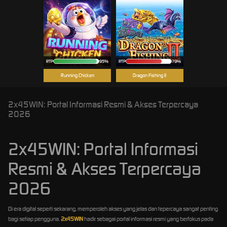
RTP
95%
RTP
79%
Running Chicken
Dragon Fishing II
2x45WIN: Portal Informasi Resmi & Akses Terpercaya
2026
2x45WIN: Portal Informasi
Resmi & Akses Terpercaya
2026
Di era digital seperti sekarang, memperoleh akses yang jelas dan tepercaya sangat penting
bagi setiap pengguna.
2x45WIN
hadir sebagai portal informasi resmi yang berfokus pada