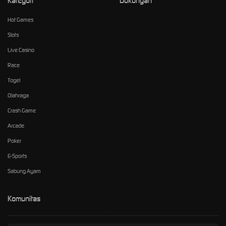
Kategori
Dukungan
Hot Games
Slots
Live Casino
Race
Togel
Olahraga
Crash Game
Arcade
Poker
E-Sports
Sabung Ayam
Komunitas