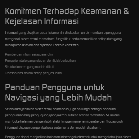
Komitmen Terhadap Keamanan &
Kejelasan Informasi
Informasi yang disajikan pada halaman ini difokuskan untuk membantu pengguna
mengenali akses resmi, memahami fungsi fitur, serta memastikan setiap data yang
ditampilkan relevan dan diperbarui secara konsisten.
Pembaruan informasi secara rutin
Penyajian data yang relevan dan tidak berlebihan
Struktur konten yang mudah diikuti
Transparansi dalam setiap penyesuaian
Panduan Pengguna untuk
Navigasi yang Lebih Mudah
Selain menyediakan akses resmi, halaman ini juga berfungsi sebagai panduan
penggunaan bagi pengunjung yang membutuhkan arahan tambahan. Mulai dari
membuka halaman dengan lebih stabil hingga memahami pembaruan fitur, seluruh
informasi disusun dengan bahasa sederhana dan mudah dipahami.
Pengguna dapat menjadikan halaman ini sebagai referensi untuk mengetahui jalur akses