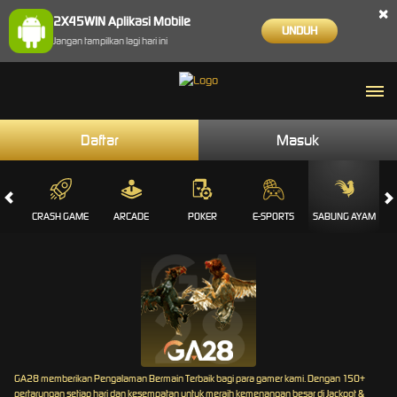
×
2X45WIN Aplikasi Mobile
UNDUH
Jangan tampilkan lagi hari ini
Daftar
Masuk
AGA
CRASH GAME
ARCADE
POKER
E-SPORTS
SABUNG AYAM
GA28 memberikan Pengalaman Bermain Terbaik bagi para gamer kami. Dengan 150+
pertarungan setiap hari dan kesempatan untuk meraih kemenangan besar di Jackpot &