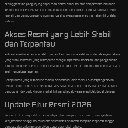
sehingga setiap pengunjung dapat memahami panduan, fitur, dan pembaruan tanpa
kebingungan. Pendekatan ini dirancang untuk menghadirkan pengalaman yang lebih
terarah bagi pengguna yang ingin mengetahui akses resmi atau memahami fitur sistem
terbaru.
Akses Resmi yang Lebih Stabil
dan Terpantau
Fokus utama halaman ini adalah memastikan pengguna selalu mendapatkan jalur akses
yang stabil. Informasi yang ditampilkan mengikuti pembaruan sistem dan penyesuaian
terbaru untuk memberikan pengalaman yang aman serta menghindari potensi hambatan
saat mengakses layanan.
Setiap tautan yang disediakan melalui halaman ini telah melalui proses pengecekan
berkala untuk memastikan kelayakan akses dan keamanan teknisnya. Dengan cara ini,
pengguna tidak perlu khawatir terkait link yang kadaluwarsa atau tidak dapat diakses.
Update Fitur Resmi 2026
Tahun 2026 menghadirkan sejumlah pembaruan yang membantu meningkatkan
kenyamanan pengguna, mulai dari optimalisasi performa, tampilan responsif, hingga
penyesuaian antarmuka untuk berbagai perangkat terbaru.