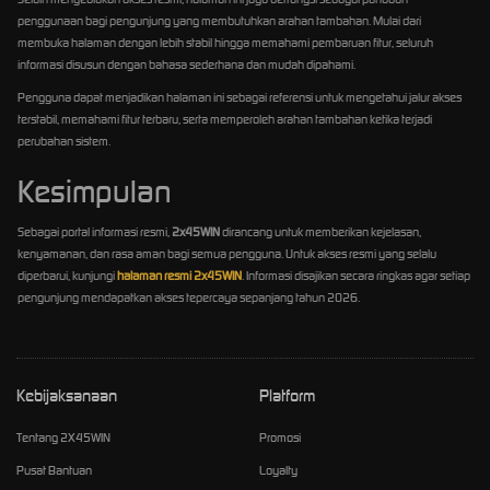
penggunaan bagi pengunjung yang membutuhkan arahan tambahan. Mulai dari
membuka halaman dengan lebih stabil hingga memahami pembaruan fitur, seluruh
informasi disusun dengan bahasa sederhana dan mudah dipahami.
Pengguna dapat menjadikan halaman ini sebagai referensi untuk mengetahui jalur akses
terstabil, memahami fitur terbaru, serta memperoleh arahan tambahan ketika terjadi
perubahan sistem.
Kesimpulan
Sebagai portal informasi resmi,
2x45WIN
dirancang untuk memberikan kejelasan,
kenyamanan, dan rasa aman bagi semua pengguna. Untuk akses resmi yang selalu
diperbarui, kunjungi
halaman resmi 2x45WIN
. Informasi disajikan secara ringkas agar setiap
pengunjung mendapatkan akses tepercaya sepanjang tahun 2026.
Kebijaksanaan
Platform
Tentang 2X45WIN
Promosi
Pusat Bantuan
Loyalty