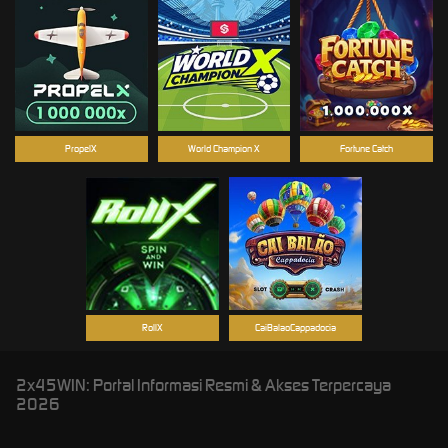
PropelX
World Champion X
Fortune Catch
RollX
CaiBalaoCappadocia
2x45WIN: Portal Informasi Resmi & Akses Terpercaya
2026