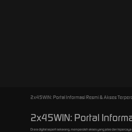
2x45WIN: Portal Informasi Resmi & Akses Terp
2x45WIN: Portal Inform
Di era digital seperti sekarang, memperoleh akses yang jelas dan tepercay