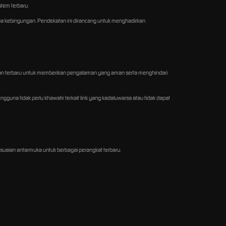
tem terbaru.
a kebingungan. Pendekatan ini dirancang untuk menghadirkan
aian terbaru untuk memberikan pengalaman yang aman serta menghindari
guna tidak perlu khawatir terkait link yang kadaluwarsa atau tidak dapat
uaian antarmuka untuk berbagai perangkat terbaru.