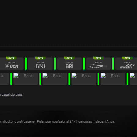
k dapat diproses
 didukung oleh Layanan Pelanggan profesional 24/7 yang siap melayani Anda.