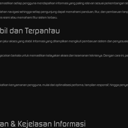
memastikan setiap pengguna mendapatkan informasi yang paling relevan sesuai perkembangan sis
ahan navigasi sehingga setiap pengunjung dapat memahami panduan, fitur, dan pembaruan tanp
 resmi atau memahami fitur sistem terbaru.
bil dan Terpantau
 jalur akses yang stabil. Informasi yang ditampilkan mengikuti pembaruan sistem dan penyesu
ngecekan berkala untuk memastikan kelayakan akses dan keamanan teknisnya. Dengan cara ini, peng
 kenyamanan pengguna, mulai dari optimalisasi performa, tampilan responsif, hingga penyes
n & Kejelasan Informasi