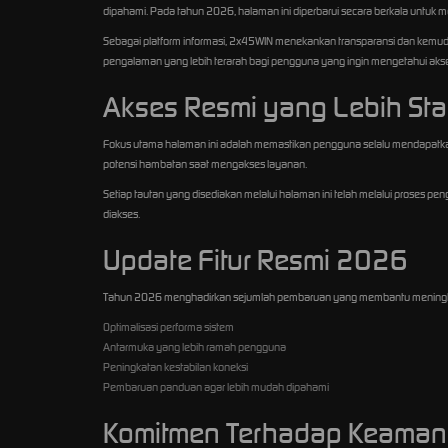
dipahami. Pada tahun 2026, halaman ini diperbarui secara berkala untuk 
Sebagai platform informasi, 2x45WIN menekankan transparansi dan kemud
pengalaman yang lebih terarah bagi pengguna yang ingin mengetahui akses
Akses Resmi yang Lebih Sta
Fokus utama halaman ini adalah memastikan pengguna selalu mendapatkan
potensi hambatan saat mengakses layanan.
Setiap tautan yang disediakan melalui halaman ini telah melalui proses pe
diakses.
Update Fitur Resmi 2026
Tahun 2026 menghadirkan sejumlah pembaruan yang membantu meningkatkan
Optimalisasi performa sistem
Antarmuka yang lebih ramah pengguna
Peningkatan kestabilan koneksi
Pembaruan panduan agar lebih mudah dipahami
Komitmen Terhadap Keamana