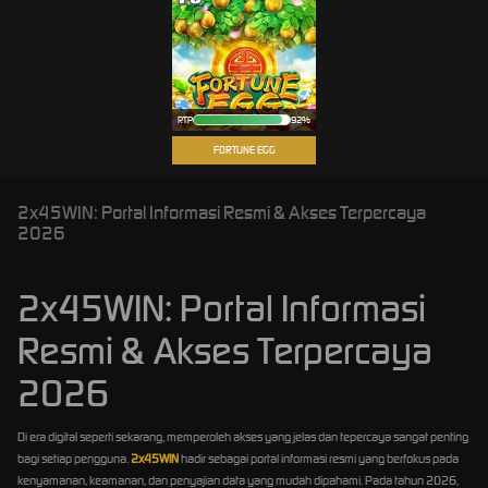
RTP
92%
FORTUNE EGG
2x45WIN: Portal Informasi Resmi & Akses Terpercaya
2026
2x45WIN: Portal Informasi
Resmi & Akses Terpercaya
2026
Di era digital seperti sekarang, memperoleh akses yang jelas dan tepercaya sangat penting
bagi setiap pengguna.
2x45WIN
hadir sebagai portal informasi resmi yang berfokus pada
kenyamanan, keamanan, dan penyajian data yang mudah dipahami. Pada tahun 2026,