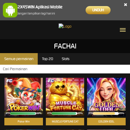
×
2X45WIN Aplikasi Mobile
UNDUH
Jangan tampilkan lagi hari ini
FACHAI
Semua permainan
Top 20
Slots
RTP
98%
RTP
95%
RTP
85%
Poker Win
MUSCLE FORTUNE CAT
GOLDEN IDOL