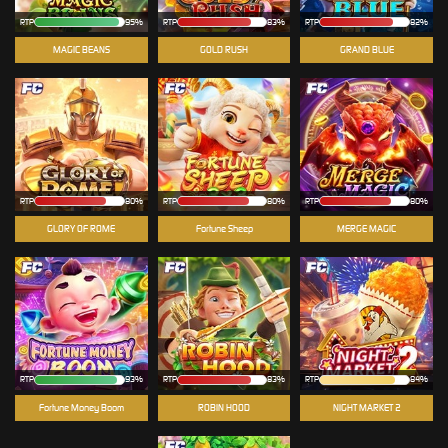
RTP
95%
RTP
83%
RTP
82%
MAGIC BEANS
GOLD RUSH
GRAND BLUE
RTP
80%
RTP
80%
RTP
80%
GLORY OF ROME
Fortune Sheep
MERGE MAGIC
RTP
93%
RTP
83%
RTP
84%
Fortune Money Boom
ROBIN HOOD
NIGHT MARKET 2