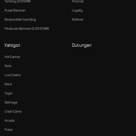
Tentang 2X45WIN
Promosi
Pusat Bantuan
Loyalty
Responsible Gambling
Referral
Peraturan Bermain Di 2X45WIN
Kategori
Dukungan
Hot Games
Slots
Live Casino
Race
Togel
Olahraga
Crash Game
Arcade
Poker