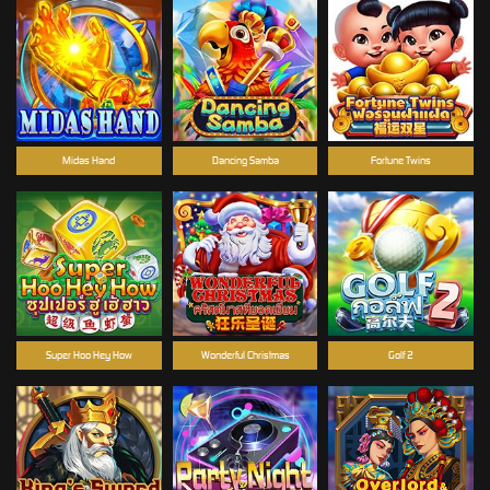
Midas Hand
Dancing Samba
Fortune Twins
Super Hoo Hey How
Wonderful Christmas
Golf 2