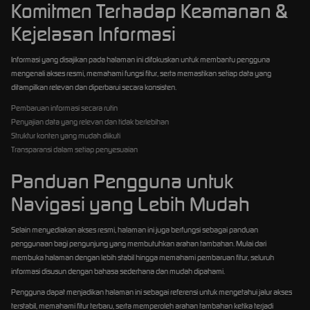
Komitmen Terhadap Keamanan &
Kejelasan Informasi
Informasi yang disajikan pada halaman ini difokuskan untuk membantu pengguna
mengenali akses resmi, memahami fungsi fitur, serta memastikan setiap data yang
ditampilkan relevan dan diperbarui secara konsisten.
Pembaruan informasi secara rutin
Penyajian data yang relevan dan tidak berlebihan
Struktur konten yang mudah diikuti
Transparansi dalam setiap penyesuaian
Panduan Pengguna untuk
Navigasi yang Lebih Mudah
Selain menyediakan akses resmi, halaman ini juga berfungsi sebagai panduan
penggunaan bagi pengunjung yang membutuhkan arahan tambahan. Mulai dari
membuka halaman dengan lebih stabil hingga memahami pembaruan fitur, seluruh
informasi disusun dengan bahasa sederhana dan mudah dipahami.
Pengguna dapat menjadikan halaman ini sebagai referensi untuk mengetahui jalur akses
terstabil, memahami fitur terbaru, serta memperoleh arahan tambahan ketika terjadi