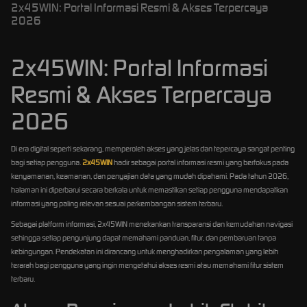
2x45WIN: Portal Informasi Resmi & Akses Terpercaya
2026
2x45WIN: Portal Informasi
Resmi & Akses Terpercaya
2026
Di era digital seperti sekarang, memperoleh akses yang jelas dan tepercaya sangat penting
bagi setiap pengguna.
2x45WIN
hadir sebagai portal informasi resmi yang berfokus pada
kenyamanan, keamanan, dan penyajian data yang mudah dipahami. Pada tahun 2026,
halaman ini diperbarui secara berkala untuk memastikan setiap pengguna mendapatkan
informasi yang paling relevan sesuai perkembangan sistem terbaru.
Sebagai platform informasi, 2x45WIN menekankan transparansi dan kemudahan navigasi
sehingga setiap pengunjung dapat memahami panduan, fitur, dan pembaruan tanpa
kebingungan. Pendekatan ini dirancang untuk menghadirkan pengalaman yang lebih
terarah bagi pengguna yang ingin mengetahui akses resmi atau memahami fitur sistem
terbaru.