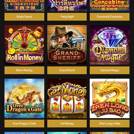
King's Sword
Party Night
Overlord & Concubine
Roll in Money
Grand Sheriff
Diamond Mogul
Over Dragon's Gate
Get Money
Zhen Long Ju Bao