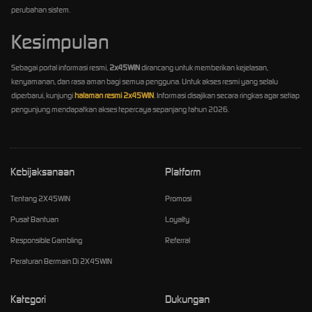
perubahan sistem.
Kesimpulan
Sebagai portal informasi resmi,
2x45WIN
dirancang untuk memberikan kejelasan,
kenyamanan, dan rasa aman bagi semua pengguna. Untuk akses resmi yang selalu
diperbarui, kunjungi
halaman resmi 2x45WIN
. Informasi disajikan secara ringkas agar setiap
pengunjung mendapatkan akses tepercaya sepanjang tahun 2026.
Kebijaksanaan
Platform
Tentang 2X45WIN
Promosi
Pusat Bantuan
Loyalty
Responsible Gambling
Referral
Peraturan Bermain Di 2X45WIN
Kategori
Dukungan