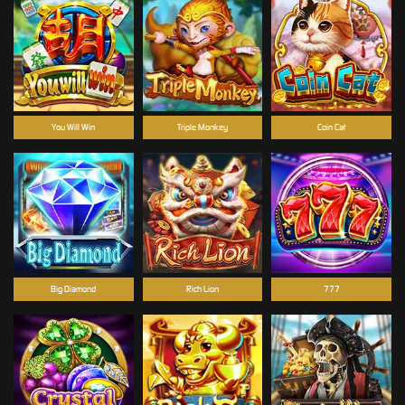
You Will Win
Triple Monkey
Coin Cat
Big Diamond
Rich Lion
777