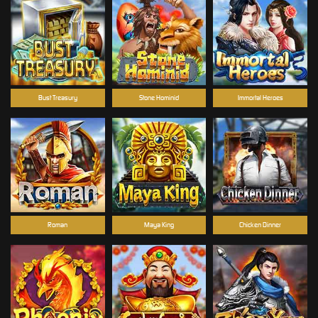
Bust Treasury
Stone Hominid
Immortal Heroes
Roman
Maya King
Chicken Dinner