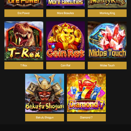
Ore Power
More Beauties
Monkey King
T-Rex
Coin Rat
Midas Touch
Bakufu Shogun
Diamond 7