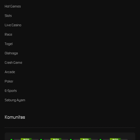
Hot Games
Slots
Live Casino
Race
Togel
Olahraga
Crash Game
Arcade
Poker
E-Sports
Sabung Ayam
Komunitas